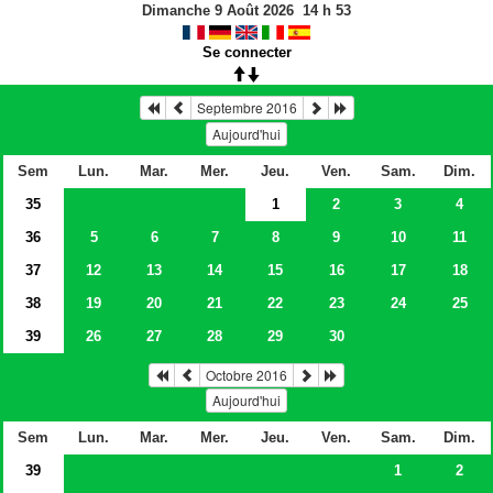
Dimanche 9 Août 2026
14
h
53
Se connecter
Septembre 2016
Aujourd'hui
Sem
Lun.
Mar.
Mer.
Jeu.
Ven.
Sam.
Dim.
35
1
2
3
4
36
5
6
7
8
9
10
11
37
12
13
14
15
16
17
18
38
19
20
21
22
23
24
25
39
26
27
28
29
30
Octobre 2016
Aujourd'hui
Sem
Lun.
Mar.
Mer.
Jeu.
Ven.
Sam.
Dim.
39
1
2