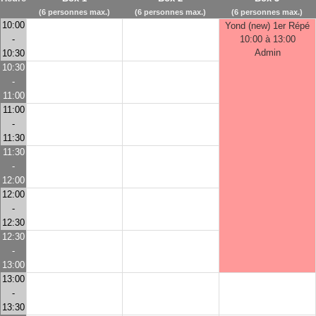
(6 personnes max.)
(6 personnes max.)
(6 personnes max.)
10:00
Yond (new) 1er Répé
-
10:00 à 13:00
Admin
10:30
10:30
-
11:00
11:00
-
11:30
11:30
-
12:00
12:00
-
12:30
12:30
-
13:00
13:00
-
13:30