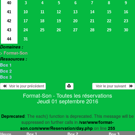
40
3
4
5
6
7
8
9
41
10
11
12
13
14
15
16
42
17
18
19
20
21
22
23
43
24
25
26
27
28
29
30
44
31
Domaines :
> Format-Son
Ressources :
Box 1
Box 2
Box 3
   Voir le jour précédent
  Voir le jour suivant    
Format-Son - Toutes les réservations
Jeudi 01 septembre 2016
Deprecated
: The each() function is deprecated. This message will be
suppressed on further calls in
/var/www/format-
son.com/www/Reservation/day.php
on line
255
Heure
Box 1
Box 2
Box 3