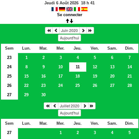
Jeudi 6 Août 2026
18
h
41
Se connecter
Juin 2020
Aujourd'hui
Sem
Lun.
Mar.
Mer.
Jeu.
Ven.
Sam.
Dim.
23
1
2
3
4
5
6
7
24
8
9
10
11
12
13
14
25
15
16
17
18
19
20
21
26
22
23
24
25
26
27
28
27
29
30
Juillet 2020
Aujourd'hui
Sem
Lun.
Mar.
Mer.
Jeu.
Ven.
Sam.
Dim.
27
1
2
3
4
5