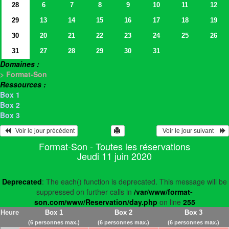
28
6
7
8
9
10
11
12
29
13
14
15
16
17
18
19
30
20
21
22
23
24
25
26
31
27
28
29
30
31
Domaines :
> Format-Son
Ressources :
Box 1
Box 2
Box 3
   Voir le jour précédent
  Voir le jour suivant    
Format-Son - Toutes les réservations
Jeudi 11 juin 2020
Deprecated
: The each() function is deprecated. This message will be
suppressed on further calls in
/var/www/format-
son.com/www/Reservation/day.php
on line
255
Heure
Box 1
Box 2
Box 3
(6 personnes max.)
(6 personnes max.)
(6 personnes max.)