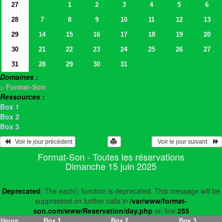
27
1
2
3
4
5
6
28
7
8
9
10
11
12
13
29
14
15
16
17
18
19
20
30
21
22
23
24
25
26
27
31
28
29
30
31
Domaines :
> Format-Son
Ressources :
Box 1
Box 2
Box 3
   Voir le jour précédent
  Voir le jour suivant    
Format-Son - Toutes les réservations
Dimanche 15 juin 2025
Deprecated
: The each() function is deprecated. This message will be
suppressed on further calls in
/var/www/format-
son.com/www/Reservation/day.php
on line
255
Heure
Box 1
Box 2
Box 3