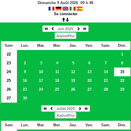
Dimanche 9 Août 2026
09
h
48
Se connecter
Juin 2025
Aujourd'hui
Sem
Lun.
Mar.
Mer.
Jeu.
Ven.
Sam.
Dim.
22
1
23
2
3
4
5
6
7
8
24
9
10
11
12
13
14
15
25
16
17
18
19
20
21
22
26
23
24
25
26
27
28
29
27
30
Juillet 2025
Aujourd'hui
Sem
Lun.
Mar.
Mer.
Jeu.
Ven.
Sam.
Dim.