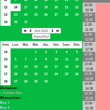
10:00 -
12
16
17
18
19
20
21
22
10:30
13
23
24
25
26
27
28
29
10:30 -
11:00
14
30
31
11:00 -
11:30
Avril 2020
11:30 -
Aujourd'hui
12:00
12:00 -
Sem
Lun.
Mar.
Mer.
Jeu.
Ven.
Sam.
Dim.
12:30
14
1
2
3
4
5
12:30 -
13:00
15
6
7
8
9
10
11
12
13:00 -
16
13
14
15
16
17
18
19
13:30
13:30 -
17
20
21
22
23
24
25
26
14:00
18
27
28
29
30
14:00 -
Domaines :
14:30
> Format-Son
14:30 -
Ressources :
15:00
Box 1
15:00 -
Box 2
15:30