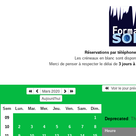
Réservations par téléphone
Les créneaux en blanc sont disponi
Merci de penser à respecter le délai de
3 jours à
   Voir le jour pr
Mars 2020
Aujourd'hui
Sem
Lun.
Mar.
Mer.
Jeu.
Ven.
Sam.
Dim.
09
1
Deprecated
: Th
10
2
3
4
5
6
7
8
Heure
11
9
10
11
12
13
14
15