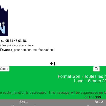
 au 05-61-48-61-48.
bles pour vous accueillir.
 l'avance
, pour annuler une réservation !
écédent
Format-Son - Toutes les 
Lundi 16 mars 2
e each() function is deprecated. This message will be suppressed on fu
on line
255
Box 1
Box 2