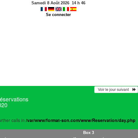
Samedi 8 Août 2026
14
h
46
Se connecter
  Voir le jour suivant    
réservations
020
rther calls in
/var/www/format-son.com/www/Reservation/day.php
Box 3