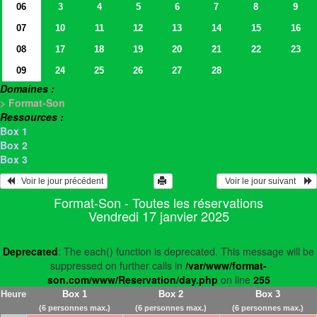
06
3
4
5
6
7
8
9
07
10
11
12
13
14
15
16
08
17
18
19
20
21
22
23
09
24
25
26
27
28
Domaines :
> Format-Son
Ressources :
Box 1
Box 2
Box 3
   Voir le jour précédent
  Voir le jour suivant    
Format-Son - Toutes les réservations
Vendredi 17 janvier 2025
Deprecated
: The each() function is deprecated. This message will be
suppressed on further calls in
/var/www/format-
son.com/www/Reservation/day.php
on line
255
Heure
Box 1
Box 2
Box 3
(6 personnes max.)
(6 personnes max.)
(6 personnes max.)