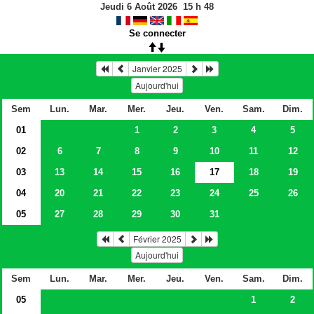
Jeudi 6 Août 2026
15
h
48
Se connecter
Janvier 2025
Aujourd'hui
Sem
Lun.
Mar.
Mer.
Jeu.
Ven.
Sam.
Dim.
01
1
2
3
4
5
02
6
7
8
9
10
11
12
03
13
14
15
16
17
18
19
04
20
21
22
23
24
25
26
05
27
28
29
30
31
Février 2025
Aujourd'hui
Sem
Lun.
Mar.
Mer.
Jeu.
Ven.
Sam.
Dim.
05
1
2