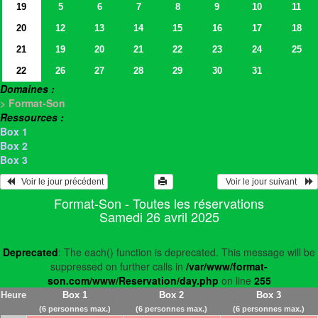
19
5
6
7
8
9
10
11
20
12
13
14
15
16
17
18
21
19
20
21
22
23
24
25
22
26
27
28
29
30
31
Domaines :
> Format-Son
Ressources :
Box 1
Box 2
Box 3
   Voir le jour précédent
  Voir le jour suivant    
Format-Son - Toutes les réservations
Samedi 26 avril 2025
Deprecated
: The each() function is deprecated. This message will be
suppressed on further calls in
/var/www/format-
son.com/www/Reservation/day.php
on line
255
Heure
Box 1
Box 2
Box 3
(6 personnes max.)
(6 personnes max.)
(6 personnes max.)