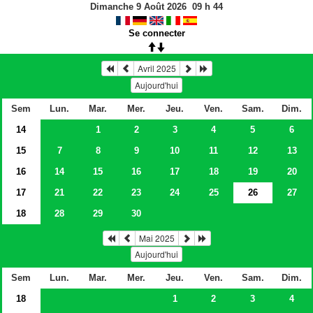
Dimanche 9 Août 2026
09
h
44
Se connecter
Avril 2025
Aujourd'hui
Sem
Lun.
Mar.
Mer.
Jeu.
Ven.
Sam.
Dim.
14
1
2
3
4
5
6
15
7
8
9
10
11
12
13
16
14
15
16
17
18
19
20
17
21
22
23
24
25
26
27
18
28
29
30
Mai 2025
Aujourd'hui
Sem
Lun.
Mar.
Mer.
Jeu.
Ven.
Sam.
Dim.
18
1
2
3
4