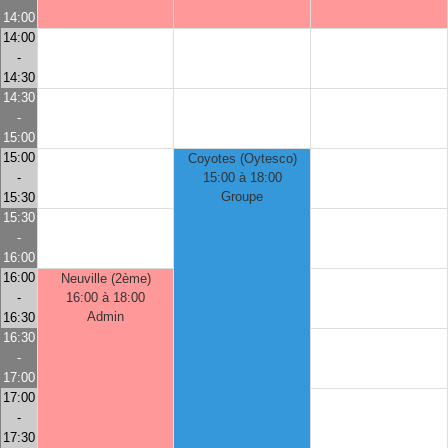
14:00
14:00
-
14:30
14:30
-
15:00
15:00
Coyotes (Oytesco)
-
15:00 à 18:00
Groupe
15:30
15:30
-
16:00
16:00
Neuville (2ème)
-
16:00 à 18:00
Admin
16:30
16:30
-
17:00
17:00
-
17:30