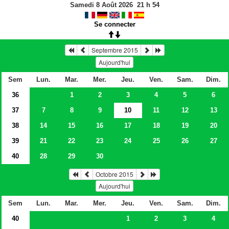
Samedi 8 Août 2026
21
h
54
Se connecter
Septembre 2015
Aujourd'hui
Sem
Lun.
Mar.
Mer.
Jeu.
Ven.
Sam.
Dim.
36
1
2
3
4
5
6
37
7
8
9
10
11
12
13
38
14
15
16
17
18
19
20
39
21
22
23
24
25
26
27
40
28
29
30
Octobre 2015
Aujourd'hui
Sem
Lun.
Mar.
Mer.
Jeu.
Ven.
Sam.
Dim.
40
1
2
3
4