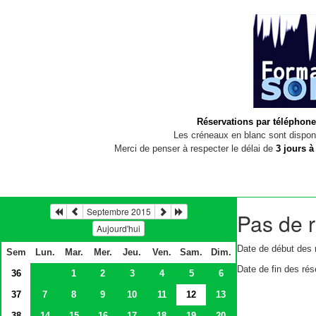
Réservations par téléphone
Les créneaux en blanc sont disponi
Merci de penser à respecter le délai de
3 jours à
Septembre 2015
Pas de r
Aujourd'hui
Date de début des 
Sem
Lun.
Mar.
Mer.
Jeu.
Ven.
Sam.
Dim.
Date de fin des rés
36
1
2
3
4
5
6
37
7
8
9
10
11
12
13
38
14
15
16
17
18
19
20