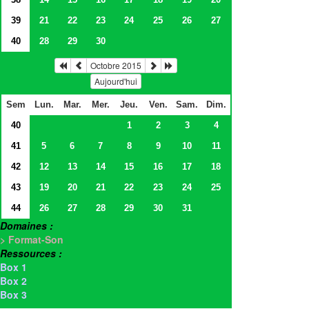
39
21
22
23
24
25
26
27
40
28
29
30
Octobre 2015
Aujourd'hui
Sem
Lun.
Mar.
Mer.
Jeu.
Ven.
Sam.
Dim.
40
1
2
3
4
41
5
6
7
8
9
10
11
42
12
13
14
15
16
17
18
43
19
20
21
22
23
24
25
44
26
27
28
29
30
31
Domaines :
> Format-Son
Ressources :
Box 1
Box 2
Box 3