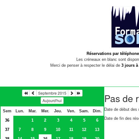
Réservations par téléphone
Les créneaux en blanc sont disponi
Merci de penser à respecter le délai de
3 jours à
Septembre 2015
Pas de r
Aujourd'hui
Date de début des 
Sem
Lun.
Mar.
Mer.
Jeu.
Ven.
Sam.
Dim.
Date de fin des rés
36
1
2
3
4
5
6
37
7
8
9
10
11
12
13
38
14
15
16
17
18
19
20