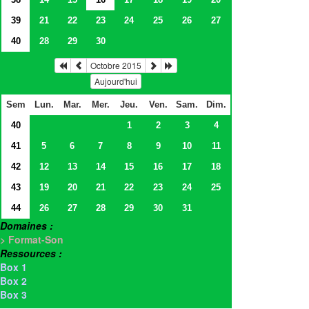
39
21
22
23
24
25
26
27
40
28
29
30
Octobre 2015
Aujourd'hui
Sem
Lun.
Mar.
Mer.
Jeu.
Ven.
Sam.
Dim.
40
1
2
3
4
41
5
6
7
8
9
10
11
42
12
13
14
15
16
17
18
43
19
20
21
22
23
24
25
44
26
27
28
29
30
31
Domaines :
> Format-Son
Ressources :
Box 1
Box 2
Box 3