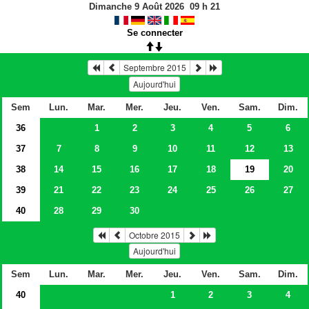
Dimanche 9 Août 2026
09
h
21
Se connecter
Septembre 2015
Aujourd'hui
Sem
Lun.
Mar.
Mer.
Jeu.
Ven.
Sam.
Dim.
36
1
2
3
4
5
6
37
7
8
9
10
11
12
13
38
14
15
16
17
18
19
20
39
21
22
23
24
25
26
27
40
28
29
30
Octobre 2015
Aujourd'hui
Sem
Lun.
Mar.
Mer.
Jeu.
Ven.
Sam.
Dim.
40
1
2
3
4