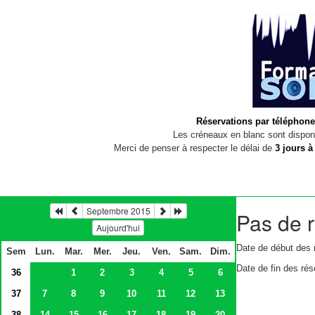
Réservations par téléphone
Les créneaux en blanc sont disponi
Merci de penser à respecter le délai de
3 jours à
Septembre 2015
Pas de r
Aujourd'hui
Date de début des 
Sem
Lun.
Mar.
Mer.
Jeu.
Ven.
Sam.
Dim.
Date de fin des rés
36
1
2
3
4
5
6
37
7
8
9
10
11
12
13
38
14
15
16
17
18
19
20