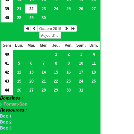
39
21
22
23
24
25
26
27
40
28
29
30
Octobre 2015
Aujourd'hui
Sem
Lun.
Mar.
Mer.
Jeu.
Ven.
Sam.
Dim.
40
1
2
3
4
41
5
6
7
8
9
10
11
42
12
13
14
15
16
17
18
43
19
20
21
22
23
24
25
44
26
27
28
29
30
31
Domaines :
> Format-Son
Ressources :
Box 1
Box 2
Box 3