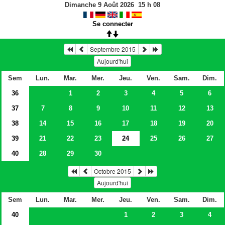
Dimanche 9 Août 2026
15
h
08
Se connecter
Septembre 2015
Aujourd'hui
Sem
Lun.
Mar.
Mer.
Jeu.
Ven.
Sam.
Dim.
36
1
2
3
4
5
6
37
7
8
9
10
11
12
13
38
14
15
16
17
18
19
20
39
21
22
23
24
25
26
27
40
28
29
30
Octobre 2015
Aujourd'hui
Sem
Lun.
Mar.
Mer.
Jeu.
Ven.
Sam.
Dim.
40
1
2
3
4