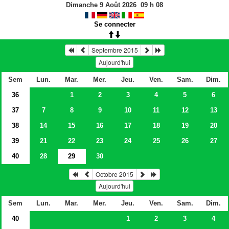
Dimanche 9 Août 2026
09
h
08
Se connecter
Septembre 2015
Aujourd'hui
Sem
Lun.
Mar.
Mer.
Jeu.
Ven.
Sam.
Dim.
36
1
2
3
4
5
6
37
7
8
9
10
11
12
13
38
14
15
16
17
18
19
20
39
21
22
23
24
25
26
27
40
28
29
30
Octobre 2015
Aujourd'hui
Sem
Lun.
Mar.
Mer.
Jeu.
Ven.
Sam.
Dim.
40
1
2
3
4