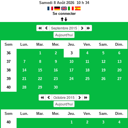
Samedi 8 Août 2026
10
h
34
Se connecter
Septembre 2015
Aujourd'hui
Sem
Lun.
Mar.
Mer.
Jeu.
Ven.
Sam.
Dim.
36
1
2
3
4
5
6
37
7
8
9
10
11
12
13
38
14
15
16
17
18
19
20
39
21
22
23
24
25
26
27
40
28
29
30
Octobre 2015
Aujourd'hui
Sem
Lun.
Mar.
Mer.
Jeu.
Ven.
Sam.
Dim.
40
1
2
3
4