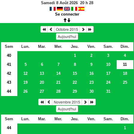
Samedi 8 Août 2026
20
h
28
Se connecter
Octobre 2015
Aujourd'hui
Sem
Lun.
Mar.
Mer.
Jeu.
Ven.
Sam.
Dim.
40
1
2
3
4
41
5
6
7
8
9
10
11
42
12
13
14
15
16
17
18
43
19
20
21
22
23
24
25
44
26
27
28
29
30
31
Novembre 2015
Aujourd'hui
Sem
Lun.
Mar.
Mer.
Jeu.
Ven.
Sam.
Dim.
44
1