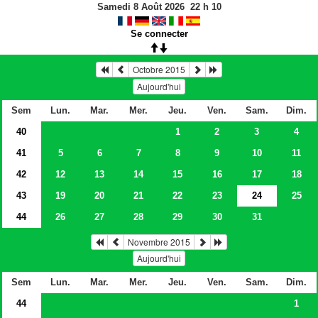
Samedi 8 Août 2026
22
h
10
Se connecter
Octobre 2015
Aujourd'hui
Sem
Lun.
Mar.
Mer.
Jeu.
Ven.
Sam.
Dim.
40
1
2
3
4
41
5
6
7
8
9
10
11
42
12
13
14
15
16
17
18
43
19
20
21
22
23
24
25
44
26
27
28
29
30
31
Novembre 2015
Aujourd'hui
Sem
Lun.
Mar.
Mer.
Jeu.
Ven.
Sam.
Dim.
44
1