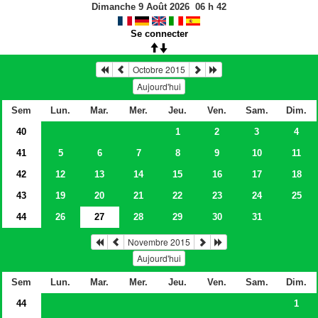
Dimanche 9 Août 2026
06
h
42
Se connecter
Octobre 2015
Aujourd'hui
Sem
Lun.
Mar.
Mer.
Jeu.
Ven.
Sam.
Dim.
40
1
2
3
4
41
5
6
7
8
9
10
11
42
12
13
14
15
16
17
18
43
19
20
21
22
23
24
25
44
26
27
28
29
30
31
Novembre 2015
Aujourd'hui
Sem
Lun.
Mar.
Mer.
Jeu.
Ven.
Sam.
Dim.
44
1