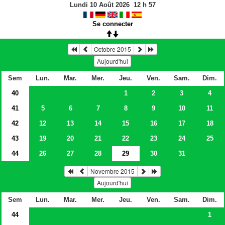
Lundi 10 Août 2026
12
h
57
Se connecter
Octobre 2015
Aujourd'hui
Sem
Lun.
Mar.
Mer.
Jeu.
Ven.
Sam.
Dim.
40
1
2
3
4
41
5
6
7
8
9
10
11
42
12
13
14
15
16
17
18
43
19
20
21
22
23
24
25
44
26
27
28
29
30
31
Novembre 2015
Aujourd'hui
Sem
Lun.
Mar.
Mer.
Jeu.
Ven.
Sam.
Dim.
44
1