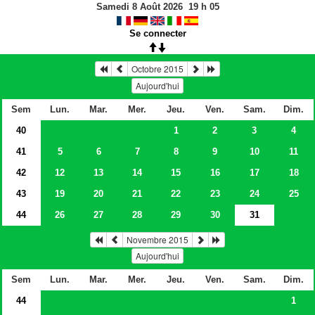
Samedi 8 Août 2026
19
h
05
Se connecter
Octobre 2015
Aujourd'hui
Sem
Lun.
Mar.
Mer.
Jeu.
Ven.
Sam.
Dim.
40
1
2
3
4
41
5
6
7
8
9
10
11
42
12
13
14
15
16
17
18
43
19
20
21
22
23
24
25
44
26
27
28
29
30
31
Novembre 2015
Aujourd'hui
Sem
Lun.
Mar.
Mer.
Jeu.
Ven.
Sam.
Dim.
44
1