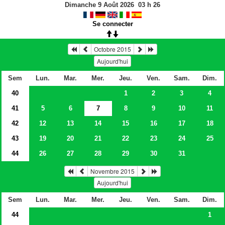
Dimanche 9 Août 2026
03
h
26
Se connecter
Octobre 2015
Aujourd'hui
Sem
Lun.
Mar.
Mer.
Jeu.
Ven.
Sam.
Dim.
40
1
2
3
4
41
5
6
7
8
9
10
11
42
12
13
14
15
16
17
18
43
19
20
21
22
23
24
25
44
26
27
28
29
30
31
Novembre 2015
Aujourd'hui
Sem
Lun.
Mar.
Mer.
Jeu.
Ven.
Sam.
Dim.
44
1