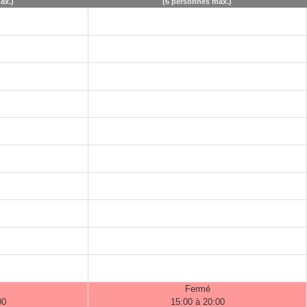
ax.)
(6 personnes max.)
Fermé
00
15:00 à 20:00