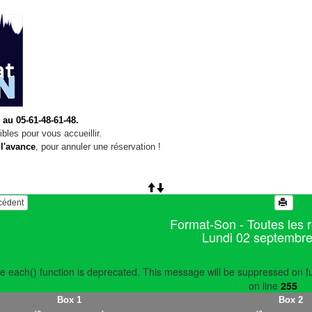
 au 05-61-48-61-48.
bles pour vous accueillir.
 l'avance
, pour annuler une réservation !
écédent
Format-Son - Toutes les 
Lundi 02 septembr
e each() function is deprecated. This message will be suppressed on fu
on line
255
Box 1
Box 2