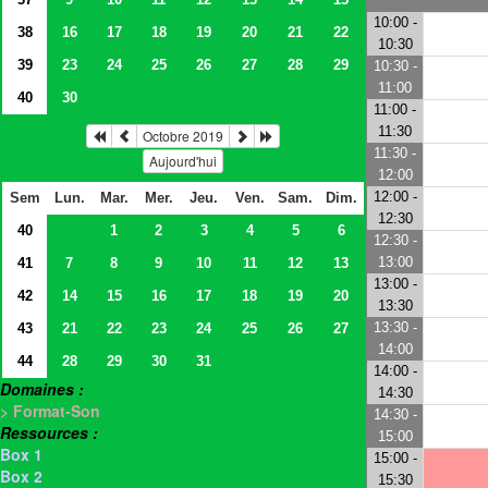
10:00 -
38
16
17
18
19
20
21
22
10:30
39
23
24
25
26
27
28
29
10:30 -
11:00
40
30
11:00 -
11:30
Octobre 2019
11:30 -
Aujourd'hui
12:00
12:00 -
Sem
Lun.
Mar.
Mer.
Jeu.
Ven.
Sam.
Dim.
12:30
40
1
2
3
4
5
6
12:30 -
13:00
41
7
8
9
10
11
12
13
13:00 -
42
14
15
16
17
18
19
20
13:30
13:30 -
43
21
22
23
24
25
26
27
14:00
44
28
29
30
31
14:00 -
Domaines :
14:30
> Format-Son
14:30 -
Ressources :
15:00
Box 1
15:00 -
Box 2
15:30