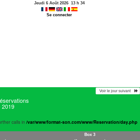
Jeudi 6 Août 2026
13
h
34
Se connecter
  Voir le jour suivant    
réservations
e 2019
rther calls in
/var/www/format-son.com/www/Reservation/day.php
Box 3