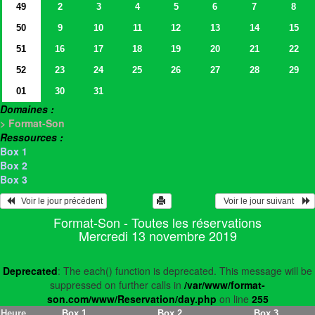
49
2
3
4
5
6
7
8
50
9
10
11
12
13
14
15
51
16
17
18
19
20
21
22
52
23
24
25
26
27
28
29
01
30
31
Domaines :
> Format-Son
Ressources :
Box 1
Box 2
Box 3
   Voir le jour précédent
  Voir le jour suivant    
Format-Son - Toutes les réservations
Mercredi 13 novembre 2019
Deprecated
: The each() function is deprecated. This message will be
suppressed on further calls in
/var/www/format-
son.com/www/Reservation/day.php
on line
255
Heure
Box 1
Box 2
Box 3