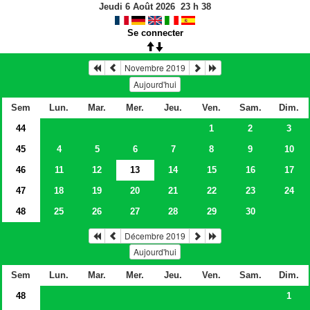
Jeudi 6 Août 2026
23
h
38
Se connecter
Novembre 2019
Aujourd'hui
Sem
Lun.
Mar.
Mer.
Jeu.
Ven.
Sam.
Dim.
44
1
2
3
45
4
5
6
7
8
9
10
46
11
12
13
14
15
16
17
47
18
19
20
21
22
23
24
48
25
26
27
28
29
30
Décembre 2019
Aujourd'hui
Sem
Lun.
Mar.
Mer.
Jeu.
Ven.
Sam.
Dim.
48
1