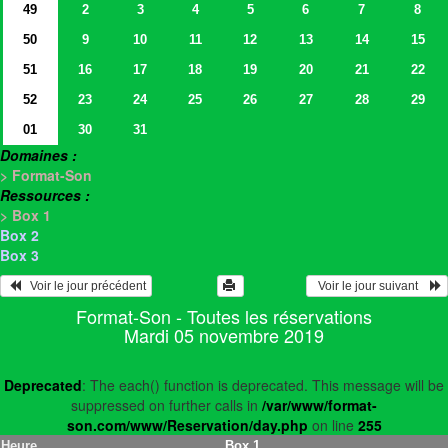
49
2
3
4
5
6
7
8
50
9
10
11
12
13
14
15
51
16
17
18
19
20
21
22
52
23
24
25
26
27
28
29
01
30
31
Domaines :
> Format-Son
Ressources :
> Box 1
Box 2
Box 3
   Voir le jour précédent
  Voir le jour suivant    
Format-Son - Toutes les réservations
Mardi 05 novembre 2019
Deprecated
: The each() function is deprecated. This message will be
suppressed on further calls in
/var/www/format-
son.com/www/Reservation/day.php
on line
255
Heure
Box 1