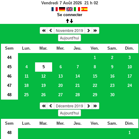
Vendredi 7 Août 2026
21
h
02
Se connecter
Novembre 2019
Aujourd'hui
Sem
Lun.
Mar.
Mer.
Jeu.
Ven.
Sam.
Dim.
44
1
2
3
45
4
5
6
7
8
9
10
46
11
12
13
14
15
16
17
47
18
19
20
21
22
23
24
48
25
26
27
28
29
30
Décembre 2019
Aujourd'hui
Sem
Lun.
Mar.
Mer.
Jeu.
Ven.
Sam.
Dim.
48
1