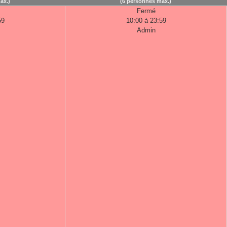
ax.)
(6 personnes max.)
Fermé
59
10:00 à 23:59
Admin