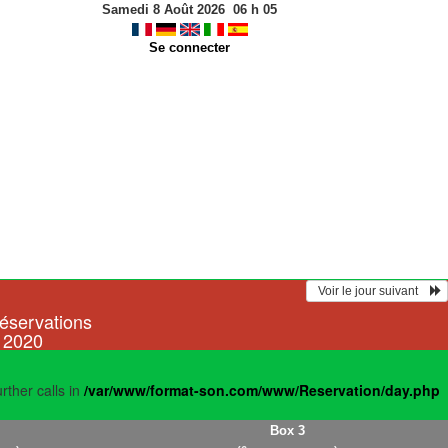
Samedi 8 Août 2026
06
h
05
Se connecter
  Voir le jour suivant    
réservations
r 2020
rther calls in
/var/www/format-son.com/www/Reservation/day.php
Box 3