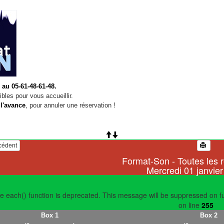
 au 05-61-48-61-48.
bles pour vous accueillir.
 l'avance
, pour annuler une réservation !
écédent
Format-Son - Toutes les 
Mercredi 01 janvie
e each() function is deprecated. This message will be suppressed on fu
on line
255
Box 1
Box 2