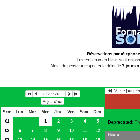
Réservations par téléphone
Les créneaux en blanc sont disponi
Merci de penser à respecter le délai de
3 jours à
   Voir le jour pr
Janvier 2020
Aujourd'hui
Sem
Lun.
Mar.
Mer.
Jeu.
Ven.
Sam.
Dim.
01
1
2
3
4
5
Deprecated
: Th
02
6
7
8
9
10
11
12
Heure
03
13
14
15
16
17
18
19