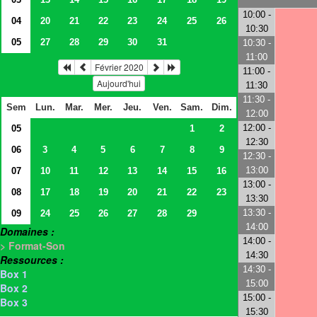
10:00 -
04
20
21
22
23
24
25
26
10:30
05
27
28
29
30
31
10:30 -
11:00
Février 2020
11:00 -
Aujourd'hui
11:30
11:30 -
Sem
Lun.
Mar.
Mer.
Jeu.
Ven.
Sam.
Dim.
12:00
12:00 -
05
1
2
12:30
06
3
4
5
6
7
8
9
12:30 -
13:00
07
10
11
12
13
14
15
16
13:00 -
08
17
18
19
20
21
22
23
13:30
13:30 -
09
24
25
26
27
28
29
14:00
Domaines :
14:00 -
> Format-Son
14:30
Ressources :
14:30 -
Box 1
15:00
Box 2
15:00 -
Box 3
15:30