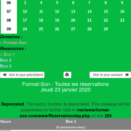
06
3
4
5
6
7
8
9
07
10
11
12
13
14
15
16
08
17
18
19
20
21
22
23
09
24
25
26
27
28
29
Domaines :
> Format-Son
Ressources :
> Box 1
Box 2
Box 3
   Voir le jour précédent
  Voir le jour suivant    
Format-Son - Toutes les réservations
Jeudi 23 janvier 2020
Deprecated
: The each() function is deprecated. This message will be
suppressed on further calls in
/var/www/format-
son.com/www/Reservation/day.php
on line
255
Heure
Box 1
(6 personnes max.)