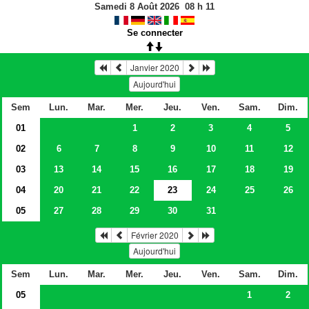
Samedi 8 Août 2026
08
h
11
Se connecter
Janvier 2020
Aujourd'hui
Sem
Lun.
Mar.
Mer.
Jeu.
Ven.
Sam.
Dim.
01
1
2
3
4
5
02
6
7
8
9
10
11
12
03
13
14
15
16
17
18
19
04
20
21
22
23
24
25
26
05
27
28
29
30
31
Février 2020
Aujourd'hui
Sem
Lun.
Mar.
Mer.
Jeu.
Ven.
Sam.
Dim.
05
1
2