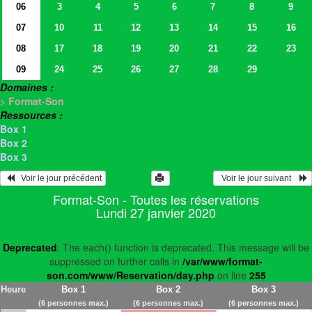
06
3
4
5
6
7
8
9
07
10
11
12
13
14
15
16
08
17
18
19
20
21
22
23
09
24
25
26
27
28
29
Domaines :
> Format-Son
Ressources :
Box 1
Box 2
Box 3
   Voir le jour précédent
  Voir le jour suivant    
Format-Son - Toutes les réservations
Lundi 27 janvier 2020
Deprecated
: The each() function is deprecated. This message will be
suppressed on further calls in
/var/www/format-
son.com/www/Reservation/day.php
on line
255
Heure
Box 1
Box 2
Box 3
(6 personnes max.)
(6 personnes max.)
(6 personnes max.)