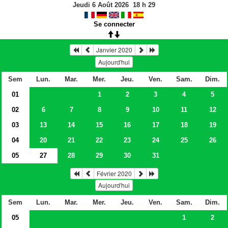
Jeudi 6 Août 2026
18
h
29
Se connecter
Janvier 2020
Aujourd'hui
Sem
Lun.
Mar.
Mer.
Jeu.
Ven.
Sam.
Dim.
01
1
2
3
4
5
02
6
7
8
9
10
11
12
03
13
14
15
16
17
18
19
04
20
21
22
23
24
25
26
05
27
28
29
30
31
Février 2020
Aujourd'hui
Sem
Lun.
Mar.
Mer.
Jeu.
Ven.
Sam.
Dim.
05
1
2