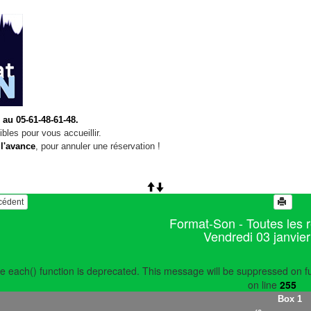
 au 05-61-48-61-48.
bles pour vous accueillir.
 l'avance
, pour annuler une réservation !
écédent
Format-Son - Toutes les 
Vendredi 03 janvie
e each() function is deprecated. This message will be suppressed on fu
on line
255
Box 1