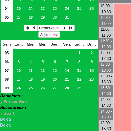
10:00 -
04
20
21
22
23
24
25
26
10:30
05
27
28
29
30
31
10:30 -
11:00
Février 2020
11:00 -
Aujourd'hui
11:30
11:30 -
Sem
Lun.
Mar.
Mer.
Jeu.
Ven.
Sam.
Dim.
12:00
12:00 -
05
1
2
12:30
06
3
4
5
6
7
8
9
12:30 -
13:00
07
10
11
12
13
14
15
16
13:00 -
08
17
18
19
20
21
22
23
13:30
13:30 -
09
24
25
26
27
28
29
14:00
Domaines :
14:00 -
> Format-Son
14:30
Ressources :
14:30 -
> Box 1
15:00
Box 2
15:00 -
Box 3
15:30