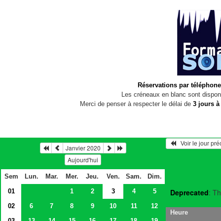
Réservations par téléphone
Les créneaux en blanc sont disponi
Merci de penser à respecter le délai de
3 jours à
   Voir le jour pr
Janvier 2020
Aujourd'hui
Sem
Lun.
Mar.
Mer.
Jeu.
Ven.
Sam.
Dim.
01
1
2
3
4
5
Deprecated
: Th
02
6
7
8
9
10
11
12
Heure
03
13
14
15
16
17
18
19