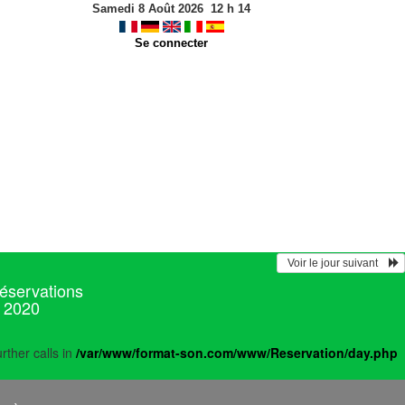
Samedi 8 Août 2026
12
h
14
Se connecter
  Voir le jour suivant    
réservations
r 2020
rther calls in
/var/www/format-son.com/www/Reservation/day.php