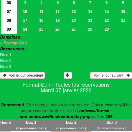
06
3
4
5
6
7
8
9
07
10
11
12
13
14
15
16
08
17
18
19
20
21
22
23
09
24
25
26
27
28
29
Domaines :
> Format-Son
Ressources :
Box 1
Box 2
Box 3
   Voir le jour précédent
  Voir le jour suivant    
Format-Son - Toutes les réservations
Mardi 07 janvier 2020
Deprecated
: The each() function is deprecated. This message will be
suppressed on further calls in
/var/www/format-
son.com/www/Reservation/day.php
on line
255
Heure
Box 1
Box 2
Box 3
(6 personnes max.)
(6 personnes max.)
(6 personnes max.)