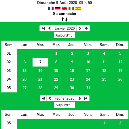
Dimanche 9 Août 2026
09
h
50
Se connecter
Janvier 2020
Aujourd'hui
Sem
Lun.
Mar.
Mer.
Jeu.
Ven.
Sam.
Dim.
01
1
2
3
4
5
02
6
7
8
9
10
11
12
03
13
14
15
16
17
18
19
04
20
21
22
23
24
25
26
05
27
28
29
30
31
Février 2020
Aujourd'hui
Sem
Lun.
Mar.
Mer.
Jeu.
Ven.
Sam.
Dim.
05
1
2