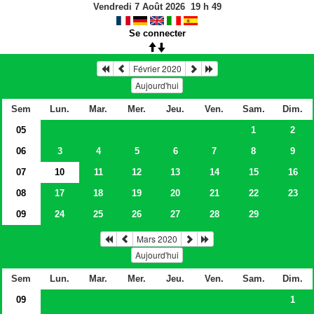
Vendredi 7 Août 2026
19
h
49
Se connecter
Février 2020
Aujourd'hui
Sem
Lun.
Mar.
Mer.
Jeu.
Ven.
Sam.
Dim.
05
1
2
06
3
4
5
6
7
8
9
07
10
11
12
13
14
15
16
08
17
18
19
20
21
22
23
09
24
25
26
27
28
29
Mars 2020
Aujourd'hui
Sem
Lun.
Mar.
Mer.
Jeu.
Ven.
Sam.
Dim.
09
1