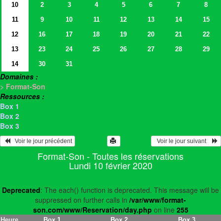
10
2
3
4
5
6
7
8
11
9
10
11
12
13
14
15
12
16
17
18
19
20
21
22
13
23
24
25
26
27
28
29
14
30
31
Domaines :
> Format-Son
Ressources :
Box 1
Box 2
Box 3
   Voir le jour précédent
  Voir le jour suivant    
Format-Son - Toutes les réservations
Lundi 10 février 2020
Deprecated
: The each() function is deprecated. This message will be
suppressed on further calls in
/var/www/format-
son.com/www/Reservation/day.php
on line
255
Heure
Box 1
Box 2
Box 3