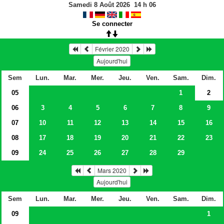
Samedi 8 Août 2026
14
h
06
Se connecter
Février 2020
Aujourd'hui
Sem
Lun.
Mar.
Mer.
Jeu.
Ven.
Sam.
Dim.
05
1
2
06
3
4
5
6
7
8
9
07
10
11
12
13
14
15
16
08
17
18
19
20
21
22
23
09
24
25
26
27
28
29
Mars 2020
Aujourd'hui
Sem
Lun.
Mar.
Mer.
Jeu.
Ven.
Sam.
Dim.
09
1