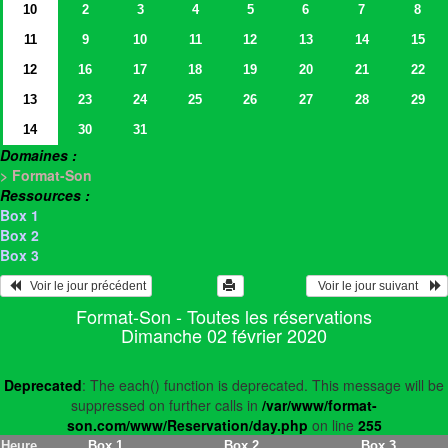
10
2
3
4
5
6
7
8
11
9
10
11
12
13
14
15
12
16
17
18
19
20
21
22
13
23
24
25
26
27
28
29
14
30
31
Domaines :
> Format-Son
Ressources :
Box 1
Box 2
Box 3
   Voir le jour précédent
  Voir le jour suivant    
Format-Son - Toutes les réservations
Dimanche 02 février 2020
Deprecated
: The each() function is deprecated. This message will be
suppressed on further calls in
/var/www/format-
son.com/www/Reservation/day.php
on line
255
Heure
Box 1
Box 2
Box 3