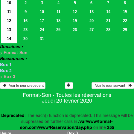
10
2
3
4
5
6
7
8
11
9
10
11
12
13
14
15
12
16
17
18
19
20
21
22
13
23
24
25
26
27
28
29
14
30
31
Domaines :
> Format-Son
Ressources :
Box 1
Box 2
> Box 3
   Voir le jour précédent
  Voir le jour suivant    
Format-Son - Toutes les réservations
Jeudi 20 février 2020
Deprecated
: The each() function is deprecated. This message will be
suppressed on further calls in
/var/www/format-
son.com/www/Reservation/day.php
on line
255
Heure
Box 3