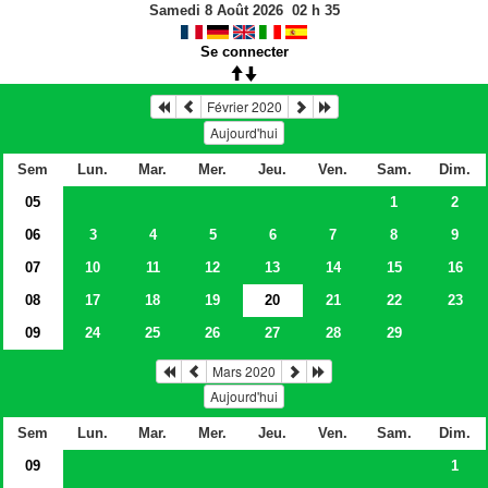
Samedi 8 Août 2026
02
h
35
Se connecter
Février 2020
Aujourd'hui
Sem
Lun.
Mar.
Mer.
Jeu.
Ven.
Sam.
Dim.
05
1
2
06
3
4
5
6
7
8
9
07
10
11
12
13
14
15
16
08
17
18
19
20
21
22
23
09
24
25
26
27
28
29
Mars 2020
Aujourd'hui
Sem
Lun.
Mar.
Mer.
Jeu.
Ven.
Sam.
Dim.
09
1