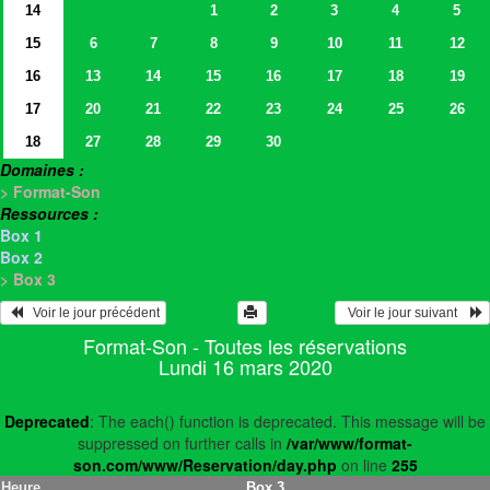
14
1
2
3
4
5
15
6
7
8
9
10
11
12
16
13
14
15
16
17
18
19
17
20
21
22
23
24
25
26
18
27
28
29
30
Domaines :
> Format-Son
Ressources :
Box 1
Box 2
> Box 3
   Voir le jour précédent
  Voir le jour suivant    
Format-Son - Toutes les réservations
Lundi 16 mars 2020
Deprecated
: The each() function is deprecated. This message will be
suppressed on further calls in
/var/www/format-
son.com/www/Reservation/day.php
on line
255
Heure
Box 3