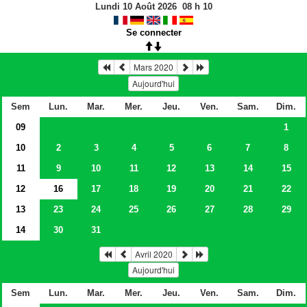
Lundi 10 Août 2026
08
h
10
Se connecter
Mars 2020
Aujourd'hui
Sem
Lun.
Mar.
Mer.
Jeu.
Ven.
Sam.
Dim.
09
1
10
2
3
4
5
6
7
8
11
9
10
11
12
13
14
15
12
16
17
18
19
20
21
22
13
23
24
25
26
27
28
29
14
30
31
Avril 2020
Aujourd'hui
Sem
Lun.
Mar.
Mer.
Jeu.
Ven.
Sam.
Dim.