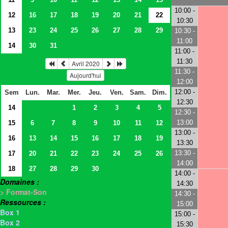
10:00 -
12
16
17
18
19
20
21
22
10:30
13
23
24
25
26
27
28
29
10:30 -
11:00
14
30
31
11:00 -
11:30
Avril 2020
11:30 -
Aujourd'hui
12:00
12:00 -
Sem
Lun.
Mar.
Mer.
Jeu.
Ven.
Sam.
Dim.
12:30
14
1
2
3
4
5
12:30 -
13:00
15
6
7
8
9
10
11
12
13:00 -
16
13
14
15
16
17
18
19
13:30
13:30 -
17
20
21
22
23
24
25
26
14:00
18
27
28
29
30
14:00 -
Domaines :
14:30
> Format-Son
14:30 -
Ressources :
15:00
Box 1
15:00 -
Box 2
15:30