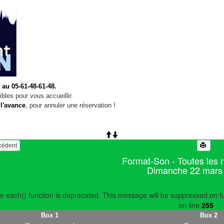
 au 05-61-48-61-48.
bles pour vous accueillir.
 l'avance
, pour annuler une réservation !
écédent
Format-Son - Toutes les 
Dimanche 22 mars
e each() function is deprecated. This message will be suppressed on fu
on line
255
Box 1
Box 2