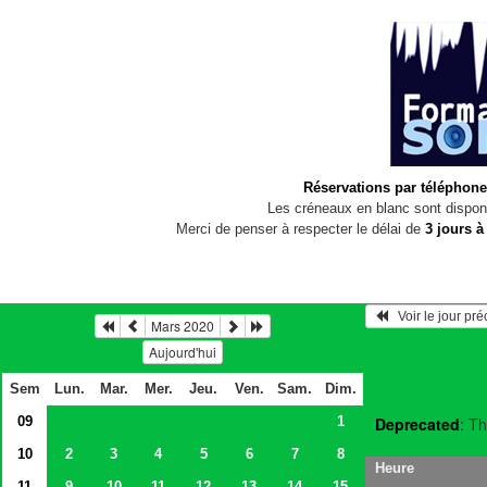
Réservations par téléphone
Les créneaux en blanc sont disponi
Merci de penser à respecter le délai de
3 jours à
   Voir le jour pr
Mars 2020
Aujourd'hui
Sem
Lun.
Mar.
Mer.
Jeu.
Ven.
Sam.
Dim.
09
1
Deprecated
: Th
10
2
3
4
5
6
7
8
Heure
11
9
10
11
12
13
14
15