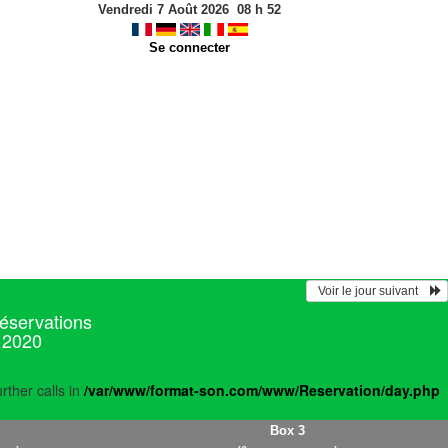
Vendredi 7 Août 2026
08
h
52
Se connecter
  Voir le jour suivant    
réservations
 2020
rther calls in
/var/www/format-son.com/www/Reservation/day.php
Box 3