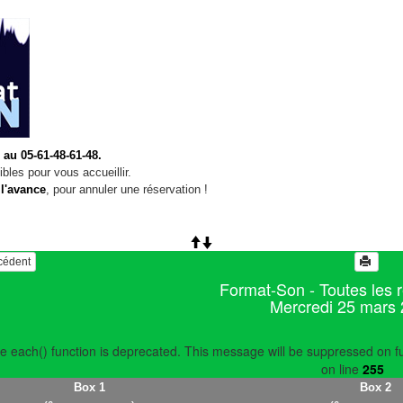
 au 05-61-48-61-48.
bles pour vous accueillir.
 l'avance
, pour annuler une réservation !
écédent
Format-Son - Toutes les 
Mercredi 25 mars
e each() function is deprecated. This message will be suppressed on fu
on line
255
Box 1
Box 2