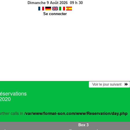
Dimanche 9 Août 2026
09
h
30
Se connecter
  Voir le jour suivant    
réservations
 2020
rther calls in
/var/www/format-son.com/www/Reservation/day.php
Box 3