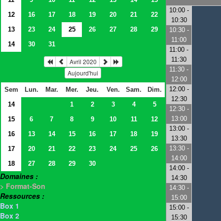
10:00 -
12
16
17
18
19
20
21
22
10:30
13
23
24
25
26
27
28
29
10:30 -
11:00
14
30
31
11:00 -
11:30
Avril 2020
11:30 -
Aujourd'hui
12:00
12:00 -
Sem
Lun.
Mar.
Mer.
Jeu.
Ven.
Sam.
Dim.
12:30
14
1
2
3
4
5
12:30 -
13:00
15
6
7
8
9
10
11
12
13:00 -
16
13
14
15
16
17
18
19
13:30
13:30 -
17
20
21
22
23
24
25
26
14:00
18
27
28
29
30
14:00 -
Domaines :
14:30
> Format-Son
14:30 -
Ressources :
15:00
Box 1
15:00 -
Box 2
15:30