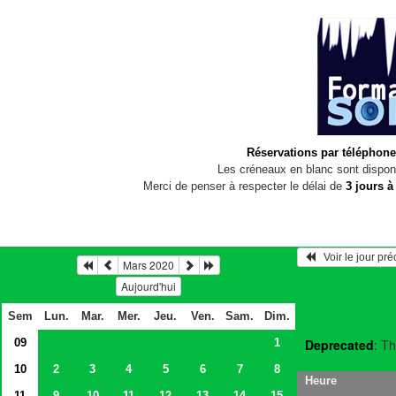
Réservations par téléphone
Les créneaux en blanc sont disponi
Merci de penser à respecter le délai de
3 jours à
   Voir le jour pr
Mars 2020
Aujourd'hui
Sem
Lun.
Mar.
Mer.
Jeu.
Ven.
Sam.
Dim.
09
1
Deprecated
: Th
10
2
3
4
5
6
7
8
Heure
11
9
10
11
12
13
14
15