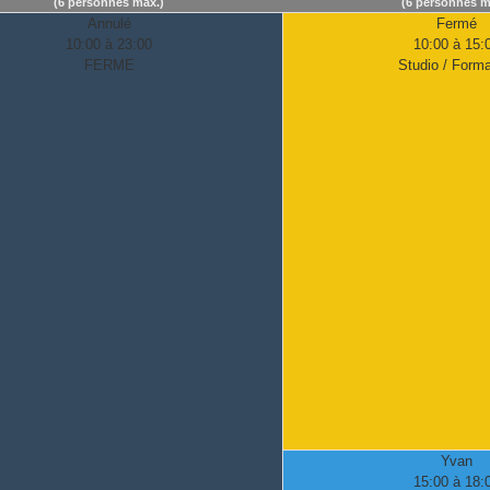
(6 personnes max.)
(6 personnes m
Annulé
Fermé
10:00 à 23:00
10:00 à 15:
FERME
Studio / Forma
Yvan
15:00 à 18: