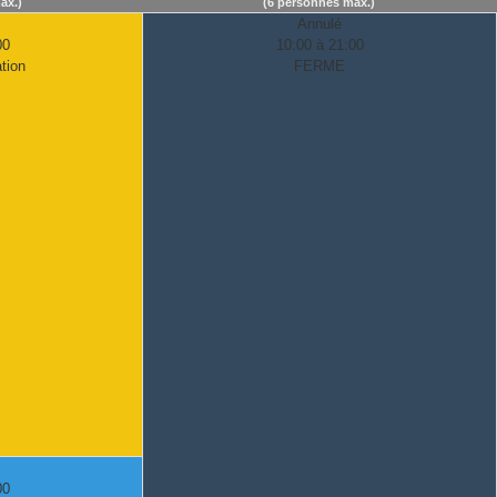
ax.)
(6 personnes max.)
Annulé
00
10:00 à 21:00
tion
FERME
00