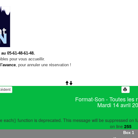
 au 05-61-48-61-48.
bles pour vous accueillir.
 l'avance
, pour annuler une réservation !
écédent
Format-Son - Toutes les 
Mardi 14 avril 2
e each() function is deprecated. This message will be suppressed on fu
on line
255
Box 1