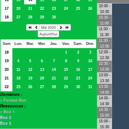
10:00 -
17
20
21
22
23
24
25
26
10:30
18
27
28
29
30
10:30 -
11:00
Mai 2020
11:00 -
Aujourd'hui
11:30
11:30 -
Sem
Lun.
Mar.
Mer.
Jeu.
Ven.
Sam.
Dim.
12:00
12:00 -
18
1
2
3
12:30
19
4
5
6
7
8
9
10
12:30 -
13:00
20
11
12
13
14
15
16
17
13:00 -
21
18
19
20
21
22
23
24
13:30
13:30 -
22
25
26
27
28
29
30
31
14:00
Domaines :
14:00 -
> Format-Son
14:30
Ressources :
14:30 -
> Box 1
15:00
Box 2
15:00 -
Box 3
15:30