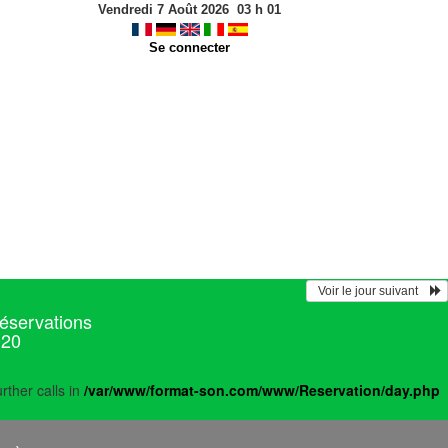
Vendredi 7 Août 2026
03
h
01
Se connecter
  Voir le jour suivant    
réservations
020
rther calls in
/var/www/format-son.com/www/Reservation/day.php