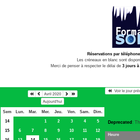
Réservations par téléphone
Les créneaux en blanc sont disponi
Merci de penser à respecter le délai de
3 jours à
   Voir le jour pr
Avril 2020
Aujourd'hui
Sem
Lun.
Mar.
Mer.
Jeu.
Ven.
Sam.
Dim.
14
1
2
3
4
5
Deprecated
: Th
15
6
7
8
9
10
11
12
Heure
16
13
14
15
16
17
18
19