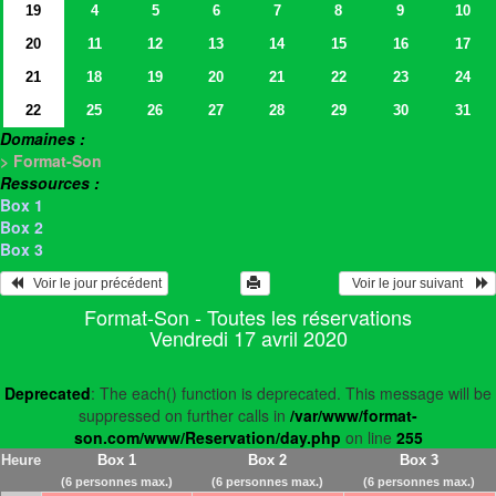
19
4
5
6
7
8
9
10
20
11
12
13
14
15
16
17
21
18
19
20
21
22
23
24
22
25
26
27
28
29
30
31
Domaines :
> Format-Son
Ressources :
Box 1
Box 2
Box 3
   Voir le jour précédent
  Voir le jour suivant    
Format-Son - Toutes les réservations
Vendredi 17 avril 2020
Deprecated
: The each() function is deprecated. This message will be
suppressed on further calls in
/var/www/format-
son.com/www/Reservation/day.php
on line
255
Heure
Box 1
Box 2
Box 3
(6 personnes max.)
(6 personnes max.)
(6 personnes max.)