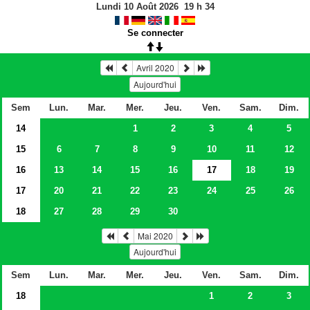
Lundi 10 Août 2026
19
h
34
Se connecter
Avril 2020
Aujourd'hui
Sem
Lun.
Mar.
Mer.
Jeu.
Ven.
Sam.
Dim.
14
1
2
3
4
5
15
6
7
8
9
10
11
12
16
13
14
15
16
17
18
19
17
20
21
22
23
24
25
26
18
27
28
29
30
Mai 2020
Aujourd'hui
Sem
Lun.
Mar.
Mer.
Jeu.
Ven.
Sam.
Dim.
18
1
2
3