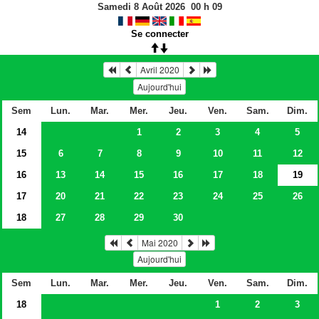
Samedi 8 Août 2026
00
h
09
Se connecter
Avril 2020
Aujourd'hui
Sem
Lun.
Mar.
Mer.
Jeu.
Ven.
Sam.
Dim.
14
1
2
3
4
5
15
6
7
8
9
10
11
12
16
13
14
15
16
17
18
19
17
20
21
22
23
24
25
26
18
27
28
29
30
Mai 2020
Aujourd'hui
Sem
Lun.
Mar.
Mer.
Jeu.
Ven.
Sam.
Dim.
18
1
2
3