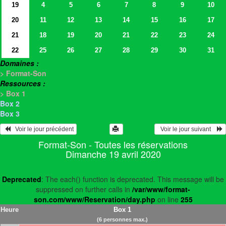
19
4
5
6
7
8
9
10
20
11
12
13
14
15
16
17
21
18
19
20
21
22
23
24
22
25
26
27
28
29
30
31
Domaines :
> Format-Son
Ressources :
> Box 1
Box 2
Box 3
   Voir le jour précédent
  Voir le jour suivant    
Format-Son - Toutes les réservations
Dimanche 19 avril 2020
Deprecated
: The each() function is deprecated. This message will be
suppressed on further calls in
/var/www/format-
son.com/www/Reservation/day.php
on line
255
Heure
Box 1
(6 personnes max.)