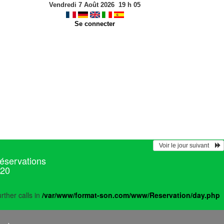
Vendredi 7 Août 2026
19
h
05
Se connecter
  Voir le jour suivant    
réservations
020
rther calls in
/var/www/format-son.com/www/Reservation/day.php