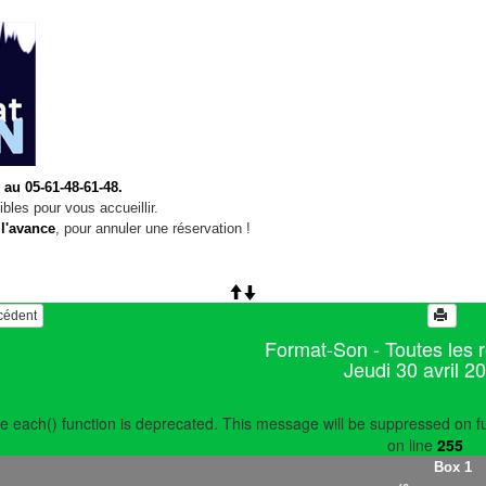
 au 05-61-48-61-48.
bles pour vous accueillir.
 l'avance
, pour annuler une réservation !
écédent
Format-Son - Toutes les 
Jeudi 30 avril 2
e each() function is deprecated. This message will be suppressed on fu
on line
255
Box 1