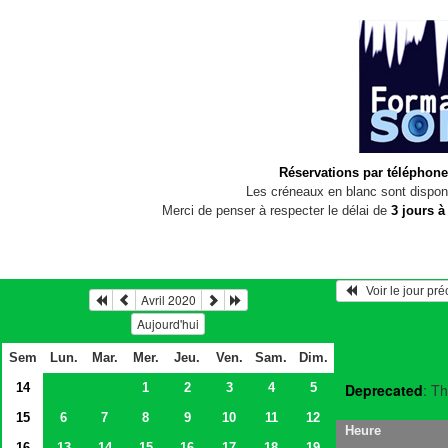
Réservations par téléphone
Les créneaux en blanc sont disponi
Merci de penser à respecter le délai de
3 jours à
   Voir le jour pr
Avril 2020
Aujourd'hui
Sem
Lun.
Mar.
Mer.
Jeu.
Ven.
Sam.
Dim.
14
1
2
3
4
5
Deprecated
: Th
15
6
7
8
9
10
11
12
Heure
16
13
14
15
16
17
18
19