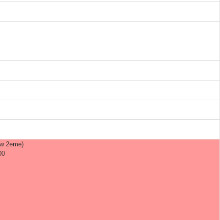
ew 2eme)
00