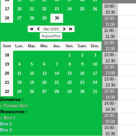
10:00 -
17
20
21
22
23
24
25
26
10:30
18
27
28
29
30
10:30 -
11:00
Mai 2020
11:00 -
Aujourd'hui
11:30
11:30 -
Sem
Lun.
Mar.
Mer.
Jeu.
Ven.
Sam.
Dim.
12:00
12:00 -
18
1
2
3
12:30
19
4
5
6
7
8
9
10
12:30 -
13:00
20
11
12
13
14
15
16
17
13:00 -
21
18
19
20
21
22
23
24
13:30
13:30 -
22
25
26
27
28
29
30
31
14:00
Domaines :
14:00 -
> Format-Son
14:30
Ressources :
14:30 -
> Box 1
15:00
Box 2
15:00 -
Box 3
15:30