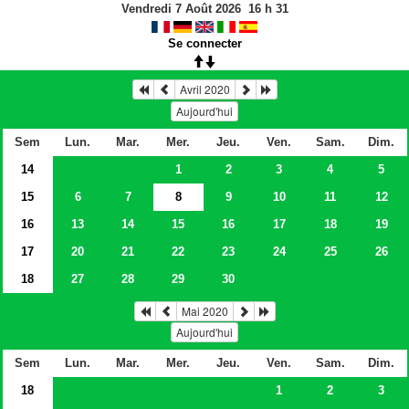
Vendredi 7 Août 2026
16
h
31
Se connecter
Avril 2020
Aujourd'hui
Sem
Lun.
Mar.
Mer.
Jeu.
Ven.
Sam.
Dim.
14
1
2
3
4
5
15
6
7
8
9
10
11
12
16
13
14
15
16
17
18
19
17
20
21
22
23
24
25
26
18
27
28
29
30
Mai 2020
Aujourd'hui
Sem
Lun.
Mar.
Mer.
Jeu.
Ven.
Sam.
Dim.
18
1
2
3