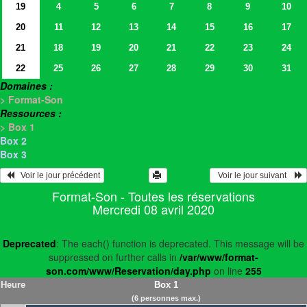
19
4
5
6
7
8
9
10
20
11
12
13
14
15
16
17
21
18
19
20
21
22
23
24
22
25
26
27
28
29
30
31
Domaines :
> Format-Son
Ressources :
> Box 1
Box 2
Box 3
   Voir le jour précédent
  Voir le jour suivant    
Format-Son - Toutes les réservations
Mercredi 08 avril 2020
Deprecated
: The each() function is deprecated. This message will be
suppressed on further calls in
/var/www/format-
son.com/www/Reservation/day.php
on line
255
Heure
Box 1
(6 personnes max.)