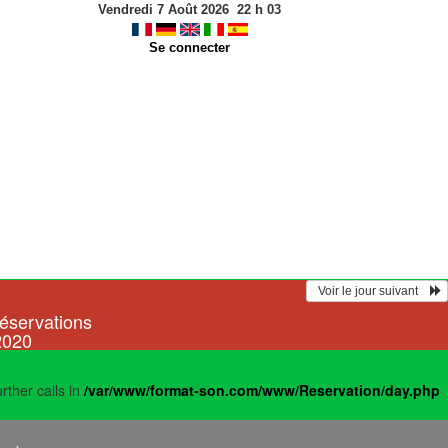
Vendredi 7 Août 2026
22
h
03
Se connecter
  Voir le jour suivant    
réservations
2020
rther calls in
/var/www/format-son.com/www/Reservation/day.php