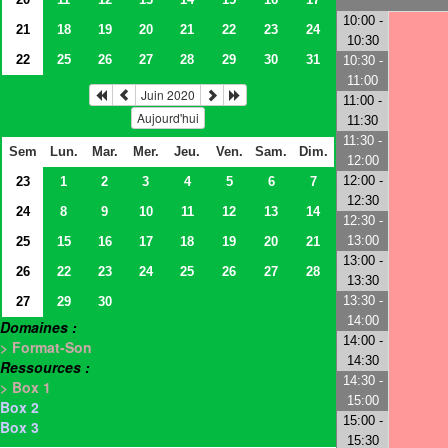
10:00 -
21
18
19
20
21
22
23
24
10:30
22
25
26
27
28
29
30
31
10:30 -
11:00
Juin 2020
11:00 -
Aujourd'hui
11:30
11:30 -
Sem
Lun.
Mar.
Mer.
Jeu.
Ven.
Sam.
Dim.
12:00
12:00 -
23
1
2
3
4
5
6
7
12:30
24
8
9
10
11
12
13
14
12:30 -
13:00
25
15
16
17
18
19
20
21
13:00 -
26
22
23
24
25
26
27
28
13:30
13:30 -
27
29
30
14:00
Domaines :
14:00 -
> Format-Son
14:30
Ressources :
14:30 -
> Box 1
15:00
Box 2
15:00 -
Box 3
15:30