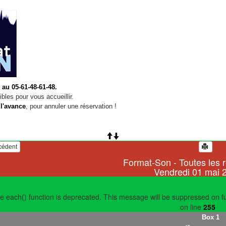
 au 05-61-48-61-48.
bles pour vous accueillir.
 l'avance
, pour annuler une réservation !
écédent
Format-Son - Toutes les 
Vendredi 01 mai 
e each() function is deprecated. This message will be suppressed on fu
on line
255
Box 1