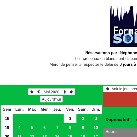
Réservations par téléphone
Les créneaux en blanc sont disponi
Merci de penser à respecter le délai de
3 jours à
   Voir le jour pr
Mai 2020
Aujourd'hui
Sem
Lun.
Mar.
Mer.
Jeu.
Ven.
Sam.
Dim.
18
1
2
3
Deprecated
: Th
19
4
5
6
7
8
9
10
Heure
20
11
12
13
14
15
16
17