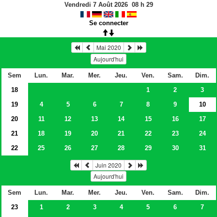
Vendredi 7 Août 2026
08
h
29
Se connecter
Mai 2020
Aujourd'hui
Sem
Lun.
Mar.
Mer.
Jeu.
Ven.
Sam.
Dim.
18
1
2
3
19
4
5
6
7
8
9
10
20
11
12
13
14
15
16
17
21
18
19
20
21
22
23
24
22
25
26
27
28
29
30
31
Juin 2020
Aujourd'hui
Sem
Lun.
Mar.
Mer.
Jeu.
Ven.
Sam.
Dim.
23
1
2
3
4
5
6
7