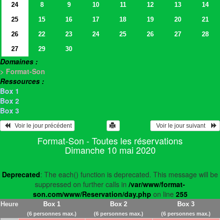
24
8
9
10
11
12
13
14
25
15
16
17
18
19
20
21
26
22
23
24
25
26
27
28
27
29
30
Domaines :
> Format-Son
Ressources :
Box 1
Box 2
Box 3
   Voir le jour précédent
  Voir le jour suivant    
Format-Son - Toutes les réservations
Dimanche 10 mai 2020
Deprecated
: The each() function is deprecated. This message will be
suppressed on further calls in
/var/www/format-
son.com/www/Reservation/day.php
on line
255
Heure
Box 1
Box 2
Box 3
(6 personnes max.)
(6 personnes max.)
(6 personnes max.)