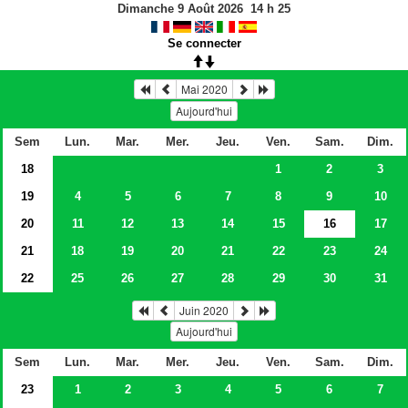
Dimanche 9 Août 2026
14
h
25
Se connecter
Mai 2020
Aujourd'hui
Sem
Lun.
Mar.
Mer.
Jeu.
Ven.
Sam.
Dim.
18
1
2
3
19
4
5
6
7
8
9
10
20
11
12
13
14
15
16
17
21
18
19
20
21
22
23
24
22
25
26
27
28
29
30
31
Juin 2020
Aujourd'hui
Sem
Lun.
Mar.
Mer.
Jeu.
Ven.
Sam.
Dim.
23
1
2
3
4
5
6
7