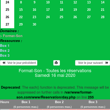
24
8
9
10
11
12
13
14
25
15
16
17
18
19
20
21
26
22
23
24
25
26
27
28
27
29
30
Domaines :
> Format-Son
Ressources :
Box 1
Box 2
Box 3
   Voir le jour précédent
  Voir le jour suivant    
Format-Son - Toutes les réservations
Samedi 16 mai 2020
Deprecated
: The each() function is deprecated. This message will be
suppressed on further calls in
/var/www/format-
son.com/www/Reservation/day.php
on line
255
Heure
Box 1
Box 2
Box 3
(6 personnes max.)
(6 personnes max.)
(6 personnes max.)