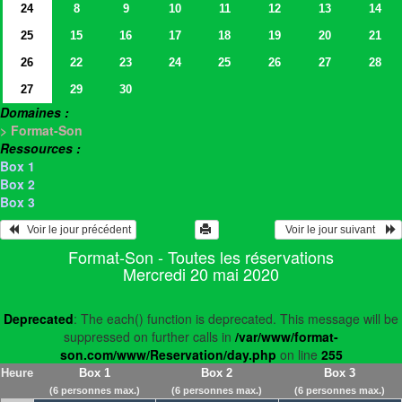
24
8
9
10
11
12
13
14
25
15
16
17
18
19
20
21
26
22
23
24
25
26
27
28
27
29
30
Domaines :
> Format-Son
Ressources :
Box 1
Box 2
Box 3
   Voir le jour précédent
  Voir le jour suivant    
Format-Son - Toutes les réservations
Mercredi 20 mai 2020
Deprecated
: The each() function is deprecated. This message will be
suppressed on further calls in
/var/www/format-
son.com/www/Reservation/day.php
on line
255
Heure
Box 1
Box 2
Box 3
(6 personnes max.)
(6 personnes max.)
(6 personnes max.)