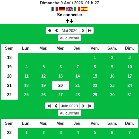
Dimanche 9 Août 2026
01
h
27
Se connecter
Mai 2020
Aujourd'hui
Sem
Lun.
Mar.
Mer.
Jeu.
Ven.
Sam.
Dim.
18
1
2
3
19
4
5
6
7
8
9
10
20
11
12
13
14
15
16
17
21
18
19
20
21
22
23
24
22
25
26
27
28
29
30
31
Juin 2020
Aujourd'hui
Sem
Lun.
Mar.
Mer.
Jeu.
Ven.
Sam.
Dim.
23
1
2
3
4
5
6
7