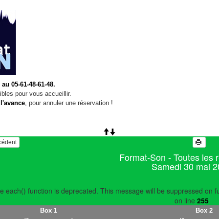
 au 05-61-48-61-48.
bles pour vous accueillir.
 l'avance
, pour annuler une réservation !
écédent
Format-Son - Toutes les 
Samedi 30 mai 2
e each() function is deprecated. This message will be suppressed on fu
on line
255
Box 1
Box 2