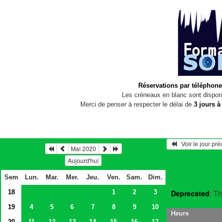
Réservations par téléphone
Les créneaux en blanc sont disponi
Merci de penser à respecter le délai de
3 jours à
   Voir le jour pr
Mai 2020
Aujourd'hui
Sem
Lun.
Mar.
Mer.
Jeu.
Ven.
Sam.
Dim.
18
1
2
3
Deprecated
: Th
19
4
5
6
7
8
9
10
Heure
20
11
12
13
14
15
16
17