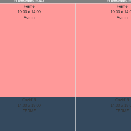
(6 personnes max.)
(6 personnes m
Fermé
Fermé
10:00 à 14:00
10:00 à 14:
Admin
Admin
Covid19
Covid19
14:00 à 19:00
14:00 à 19:
FERME
FERME