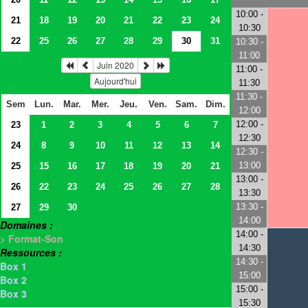
10:00 -
21
18
19
20
21
22
23
24
10:30
22
25
26
27
28
29
30
31
10:30 -
11:00
Juin 2020
11:00 -
Aujourd'hui
11:30
11:30 -
Sem
Lun.
Mar.
Mer.
Jeu.
Ven.
Sam.
Dim.
12:00
12:00 -
23
1
2
3
4
5
6
7
12:30
24
8
9
10
11
12
13
14
12:30 -
13:00
25
15
16
17
18
19
20
21
13:00 -
26
22
23
24
25
26
27
28
13:30
13:30 -
27
29
30
14:00
Domaines :
14:00 -
> Format-Son
14:30
Ressources :
14:30 -
Box 1
15:00
Box 2
15:00 -
Box 3
15:30