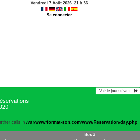
Vendredi 7 Août 2026
21
h
36
Se connecter
  Voir le jour suivant    
réservations
020
rther calls in
/var/www/format-son.com/www/Reservation/day.php
Box 3