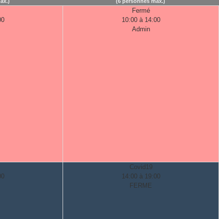
ax.)
(6 personnes max.)
Fermé
00
10:00 à 14:00
Admin
Covid19
00
14:00 à 19:00
FERME