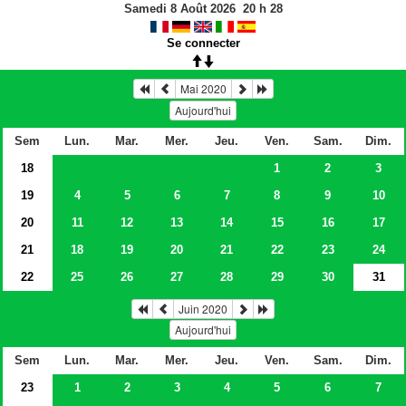
Samedi 8 Août 2026
20
h
28
Se connecter
Mai 2020
Aujourd'hui
Sem
Lun.
Mar.
Mer.
Jeu.
Ven.
Sam.
Dim.
18
1
2
3
19
4
5
6
7
8
9
10
20
11
12
13
14
15
16
17
21
18
19
20
21
22
23
24
22
25
26
27
28
29
30
31
Juin 2020
Aujourd'hui
Sem
Lun.
Mar.
Mer.
Jeu.
Ven.
Sam.
Dim.
23
1
2
3
4
5
6
7