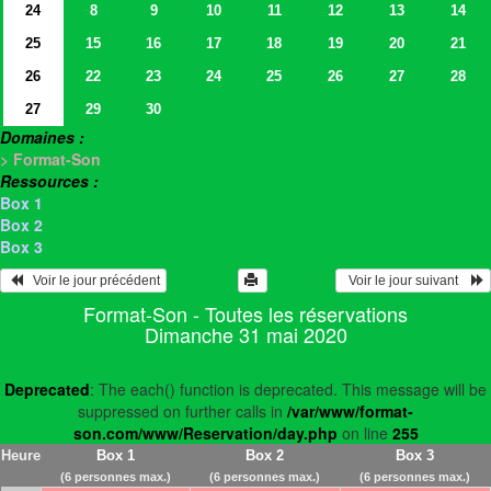
24
8
9
10
11
12
13
14
25
15
16
17
18
19
20
21
26
22
23
24
25
26
27
28
27
29
30
Domaines :
> Format-Son
Ressources :
Box 1
Box 2
Box 3
   Voir le jour précédent
  Voir le jour suivant    
Format-Son - Toutes les réservations
Dimanche 31 mai 2020
Deprecated
: The each() function is deprecated. This message will be
suppressed on further calls in
/var/www/format-
son.com/www/Reservation/day.php
on line
255
Heure
Box 1
Box 2
Box 3
(6 personnes max.)
(6 personnes max.)
(6 personnes max.)