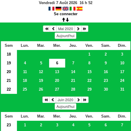
Vendredi 7 Août 2026
16
h
52
Se connecter
Mai 2020
Aujourd'hui
Sem
Lun.
Mar.
Mer.
Jeu.
Ven.
Sam.
Dim.
18
1
2
3
19
4
5
6
7
8
9
10
20
11
12
13
14
15
16
17
21
18
19
20
21
22
23
24
22
25
26
27
28
29
30
31
Juin 2020
Aujourd'hui
Sem
Lun.
Mar.
Mer.
Jeu.
Ven.
Sam.
Dim.
23
1
2
3
4
5
6
7