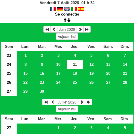
Vendredi 7 Août 2026
01
h
34
Se connecter
Juin 2020
Aujourd'hui
Sem
Lun.
Mar.
Mer.
Jeu.
Ven.
Sam.
Dim.
23
1
2
3
4
5
6
7
24
8
9
10
11
12
13
14
25
15
16
17
18
19
20
21
26
22
23
24
25
26
27
28
27
29
30
Juillet 2020
Aujourd'hui
Sem
Lun.
Mar.
Mer.
Jeu.
Ven.
Sam.
Dim.
27
1
2
3
4
5