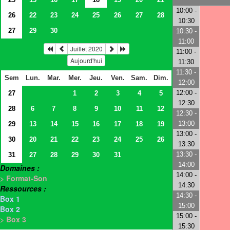
10:00 -
26
22
23
24
25
26
27
28
10:30
27
29
30
10:30 -
11:00
Juillet 2020
11:00 -
Aujourd'hui
11:30
11:30 -
Sem
Lun.
Mar.
Mer.
Jeu.
Ven.
Sam.
Dim.
12:00
12:00 -
27
1
2
3
4
5
12:30
28
6
7
8
9
10
11
12
12:30 -
13:00
29
13
14
15
16
17
18
19
13:00 -
30
20
21
22
23
24
25
26
13:30
13:30 -
31
27
28
29
30
31
14:00
Domaines :
14:00 -
> Format-Son
14:30
Ressources :
14:30 -
Box 1
15:00
Box 2
15:00 -
> Box 3
15:30