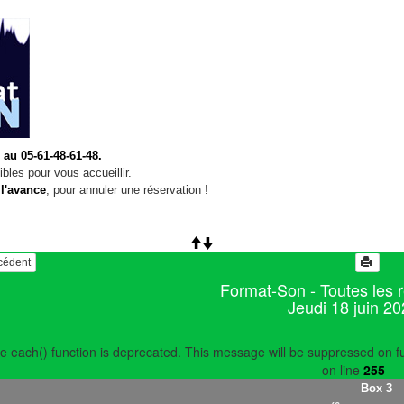
 au 05-61-48-61-48.
bles pour vous accueillir.
 l'avance
, pour annuler une réservation !
écédent
Format-Son - Toutes les 
Jeudi 18 juin 2
e each() function is deprecated. This message will be suppressed on fu
on line
255
Box 3