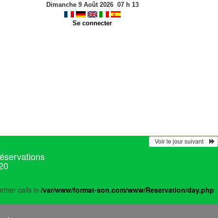
Dimanche 9 Août 2026
07
h
13
Se connecter
  Voir le jour suivant    
réservations
020
rther calls in
/var/www/format-son.com/www/Reservation/day.php