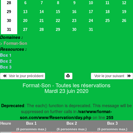
28
6
7
8
9
10
11
12
29
13
14
15
16
17
18
19
30
20
21
22
23
24
25
26
31
27
28
29
30
31
Domaines :
> Format-Son
Ressources :
Box 1
Box 2
Box 3
   Voir le jour précédent
  Voir le jour suivant    
Format-Son - Toutes les réservations
Mardi 23 juin 2020
Deprecated
: The each() function is deprecated. This message will be
suppressed on further calls in
/var/www/format-
son.com/www/Reservation/day.php
on line
255
Heure
Box 1
Box 2
Box 3
(6 personnes max.)
(6 personnes max.)
(6 personnes max.)