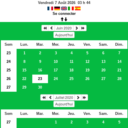
Vendredi 7 Août 2026
03
h
44
Se connecter
Juin 2020
Aujourd'hui
Sem
Lun.
Mar.
Mer.
Jeu.
Ven.
Sam.
Dim.
23
1
2
3
4
5
6
7
24
8
9
10
11
12
13
14
25
15
16
17
18
19
20
21
26
22
23
24
25
26
27
28
27
29
30
Juillet 2020
Aujourd'hui
Sem
Lun.
Mar.
Mer.
Jeu.
Ven.
Sam.
Dim.
27
1
2
3
4
5