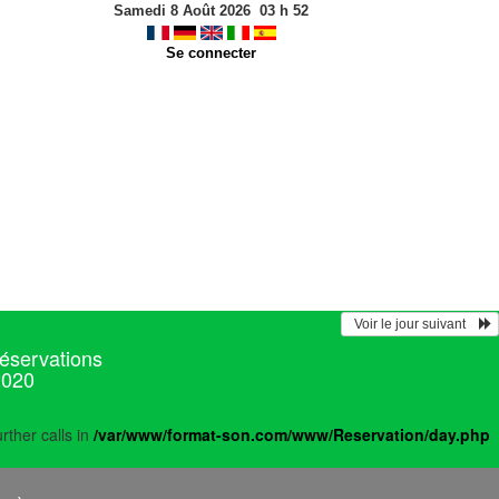
Samedi 8 Août 2026
03
h
52
Se connecter
  Voir le jour suivant    
réservations
2020
rther calls in
/var/www/format-son.com/www/Reservation/day.php