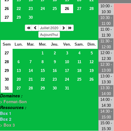
10:00 -
26
22
23
24
25
26
27
28
10:30
27
29
30
10:30 -
11:00
Juillet 2020
11:00 -
Aujourd'hui
11:30
11:30 -
Sem
Lun.
Mar.
Mer.
Jeu.
Ven.
Sam.
Dim.
12:00
12:00 -
27
1
2
3
4
5
12:30
28
6
7
8
9
10
11
12
12:30 -
13:00
29
13
14
15
16
17
18
19
13:00 -
30
20
21
22
23
24
25
26
13:30
13:30 -
31
27
28
29
30
31
14:00
Domaines :
14:00 -
> Format-Son
14:30
Ressources :
14:30 -
Box 1
15:00
Box 2
15:00 -
> Box 3
15:30