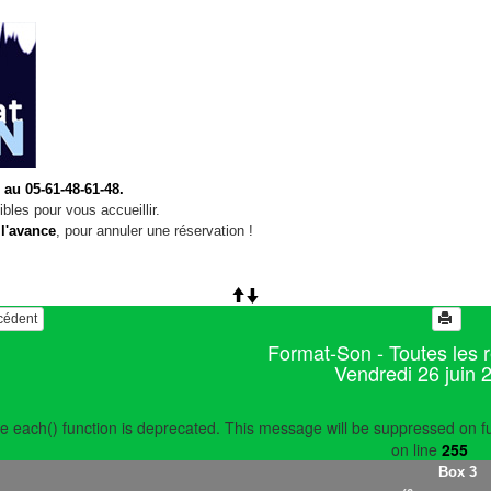
 au 05-61-48-61-48.
bles pour vous accueillir.
 l'avance
, pour annuler une réservation !
écédent
Format-Son - Toutes les 
Vendredi 26 juin 
e each() function is deprecated. This message will be suppressed on fu
on line
255
Box 3