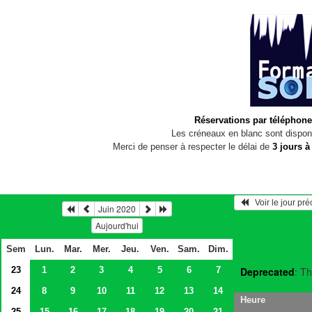
Réservations par téléphone
Les créneaux en blanc sont disponi
Merci de penser à respecter le délai de
3 jours à
   Voir le jour pr
Juin 2020
Aujourd'hui
Sem
Lun.
Mar.
Mer.
Jeu.
Ven.
Sam.
Dim.
23
1
2
3
4
5
6
7
Deprecated
: Th
24
8
9
10
11
12
13
14
Heure
25
15
16
17
18
19
20
21